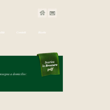
lità
Contatti
Ricette
onsegna a domicilio: