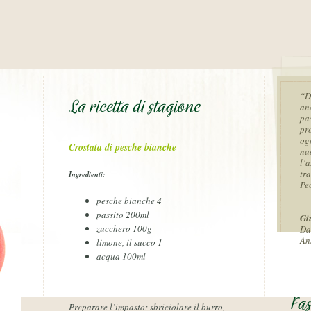
“D
La ricetta di stagione
an
pas
pr
og
Crostata di pesche bianche
nu
l’a
tra
Ingredienti:
Pe
pesche bianche 4
passito 200ml
Gi
zucchero 100g
Da
An
limone, il succo 1
acqua 100ml
Fas
Preparare l’impasto: sbriciolare il burro,