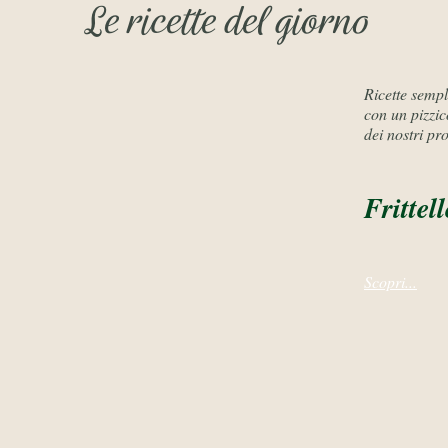
Le ricette del giorno
Ricette sempli
con un pizzico
dei nostri pro
Frittell
Scopri...