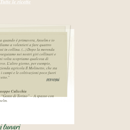
Tutte le ricette
a quando è primavera, Anselm e io
diamo a volentieri a fare quattro
si in collina. (...) Dopo la merenda
oseguiamo nei nostri giri collinari e
ni volta scopriamo qualcosa di
ovo. L’altro giorno, per esempio,
zienda agricola Il Molinetto, che sta
 i campi e le coltivazioni poco fuori
cetto.”
prosegui
useppe Culicchia
 “Gente di Torino” - A spasso con
selm.
i lunari