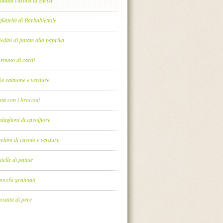
lutata rustica di zucca
liatelle di Barbabiettole
edini di patate alla paprika
ormato di cardi
ke salmone e verdure
sta con i broccoli
daglioni di cavolfiore
oltini di cavolo e verdure
ttelle di patate
nocchi gratinati
ostata di pere