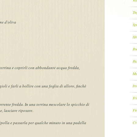
Vel
Tag
ne d’oliva
Spi
Sf
Po
Pa
 terrina e coprirli con abbondante acqua fredda,
Me
Inv
oli e farli a bollire con una foglia di alloro, finchè
Fri
rrente fredda. In una terrina mescolare lo spicchio di
Fi
epe, lasciare riposare.
Cr
cipolla e passarla per qualche minuto in una padella