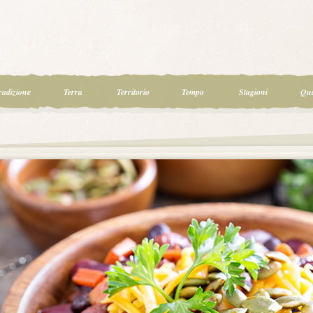
radizione
Terra
Territorio
Tempo
Stagioni
Qua