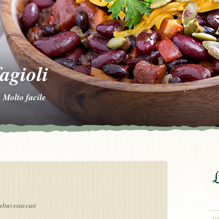
fagioli
 Molto facile
L
elta) essiccati