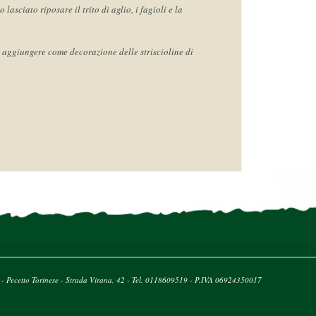
lasciato riposare il trito di aglio, i fagioli e la
, aggiungere come decorazione delle striscioline di
Pecetto Torinese - Strada Virana, 42 - Tel. 011
860
9519
- P.IVA 06924350017